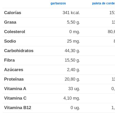
garbanzos
paleta de corde
Calorías
341 kcal.
15
Grasa
5,50 g.
1
Colesterol
0 mg.
80,
Sodio
25 mg.
Carbohidratos
44,30 g.
Fibra
15,50 g.
Azúcares
2,40 g.
Proteínas
20,80 g.
1
Vitamina A
33 ug.
0
Vitamina C
4,10 mg.
Vitamina B12
0 ug.
1