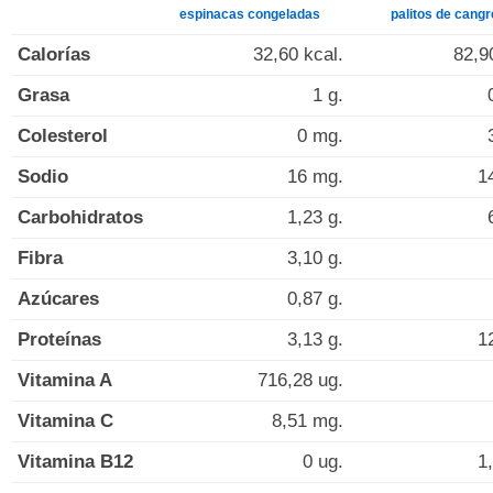
espinacas congeladas
palitos de cangr
Calorías
32,60 kcal.
82,9
Grasa
1 g.
Colesterol
0 mg.
Sodio
16 mg.
1
Carbohidratos
1,23 g.
Fibra
3,10 g.
Azúcares
0,87 g.
Proteínas
3,13 g.
1
Vitamina A
716,28 ug.
Vitamina C
8,51 mg.
Vitamina B12
0 ug.
1