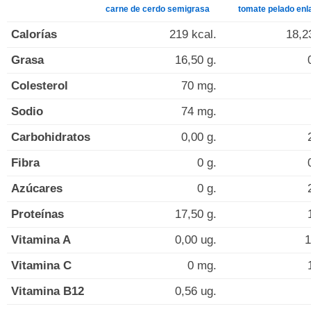
carne de cerdo semigrasa
tomate pelado enl
Calorías
219 kcal.
18,2
Grasa
16,50 g.
Colesterol
70 mg.
Sodio
74 mg.
Carbohidratos
0,00 g.
Fibra
0 g.
Azúcares
0 g.
Proteínas
17,50 g.
Vitamina A
0,00 ug.
1
Vitamina C
0 mg.
Vitamina B12
0,56 ug.