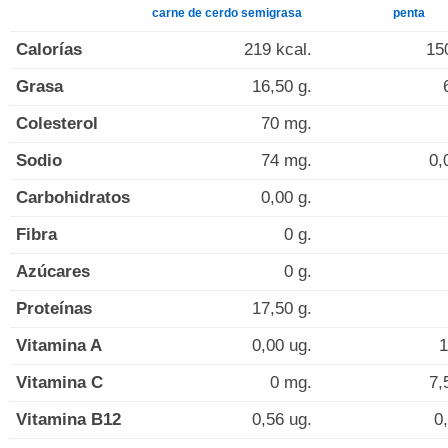
carne de cerdo semigrasa
penta
Calorías
219 kcal.
15
Grasa
16,50 g.
Colesterol
70 mg.
Sodio
74 mg.
0,
Carbohidratos
0,00 g.
Fibra
0 g.
Azúcares
0 g.
Proteínas
17,50 g.
Vitamina A
0,00 ug.
1
Vitamina C
0 mg.
7,
Vitamina B12
0,56 ug.
0