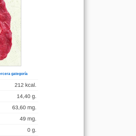
ercera gategoría
212 kcal.
14,40 g.
63,60 mg.
49 mg.
0 g.