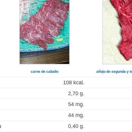
carne de caballo
añojo de segunda y t
108 kcal.
2,70 g.
54 mg.
44 mg.
s
0,40 g.