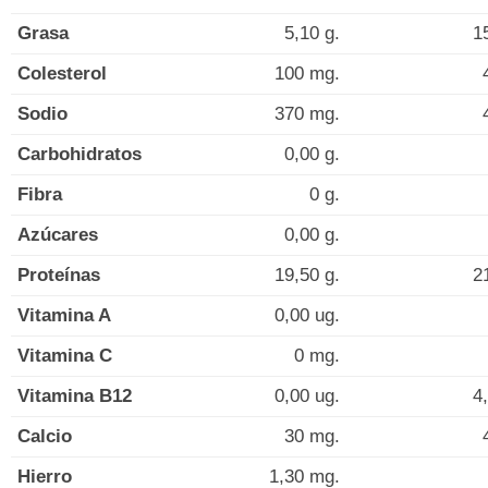
Grasa
5,10 g.
1
Colesterol
100 mg.
Sodio
370 mg.
Carbohidratos
0,00 g.
Fibra
0 g.
Azúcares
0,00 g.
Proteínas
19,50 g.
2
Vitamina A
0,00 ug.
Vitamina C
0 mg.
Vitamina B12
0,00 ug.
4
Calcio
30 mg.
Hierro
1,30 mg.