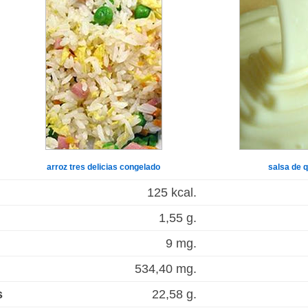
arroz tres delicias congelado
salsa de 
125 kcal.
1,55 g.
9 mg.
534,40 mg.
s
22,58 g.