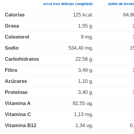
arroz tres delicias congelado
potito de terne
Calorías
125 kcal.
64,8
Grasa
1,55 g.
Colesterol
9 mg.
Sodio
534,40 mg.
1
Carbohidratos
22,58 g.
Fibra
3,49 g.
Azúcares
1,10 g.
Proteínas
3,40 g.
Vitamina A
82,55 ug.
Vitamina C
1,13 mg.
Vitamina B12
1,34 ug.
0