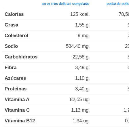
arroz tres delicias congelado
potito de poll
Calorías
125 kcal.
78,5
Grasa
1,55 g.
Colesterol
9 mg.
Sodio
534,40 mg.
2
Carbohidratos
22,58 g.
Fibra
3,49 g.
Azúcares
1,10 g.
Proteínas
3,40 g.
Vitamina A
82,55 ug.
Vitamina C
1,13 mg.
1,
Vitamina B12
1,34 ug.
0