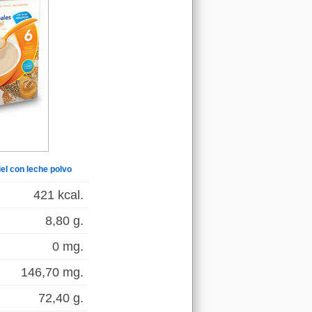
iel con leche polvo
421 kcal.
8,80 g.
0 mg.
146,70 mg.
72,40 g.