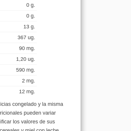
0 g.
0 g.
13 g.
367 ug.
90 mg.
1,20 ug.
590 mg.
2 mg.
12 mg.
licias congelado y la misma
ricionales pueden variar
ficar los valores de sus
 cereales y miel con leche