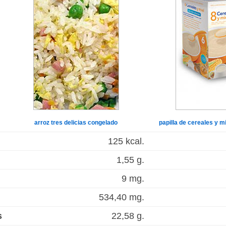
arroz tres delicias congelado
papilla de cereales y m
125 kcal.
1,55 g.
9 mg.
534,40 mg.
s
22,58 g.