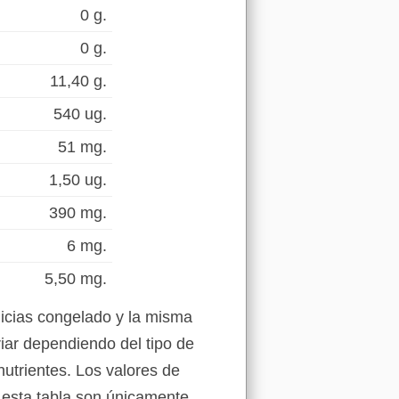
0 g.
0 g.
11,40 g.
540 ug.
51 mg.
1,50 ug.
390 mg.
6 mg.
5,50 mg.
licias congelado y la misma
riar dependiendo del tipo de
nutrientes. Los valores de
n esta tabla son únicamente