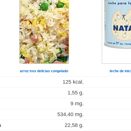
arroz tres delicias congelado
leche de inic
125 kcal.
1,55 g.
9 mg.
534,40 mg.
s
22,58 g.