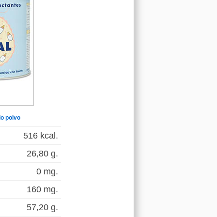
io polvo
516 kcal.
26,80 g.
0 mg.
160 mg.
57,20 g.