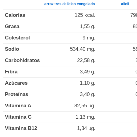
arroz tres delicias congelado
alioli
Calorías
125 kcal.
79
Grasa
1,55 g.
8
Colesterol
9 mg.
Sodio
534,40 mg.
5
Carbohidratos
22,58 g.
Fibra
3,49 g.
Azúcares
1,10 g.
Proteínas
3,40 g.
Vitamina A
82,55 ug.
Vitamina C
1,13 mg.
Vitamina B12
1,34 ug.