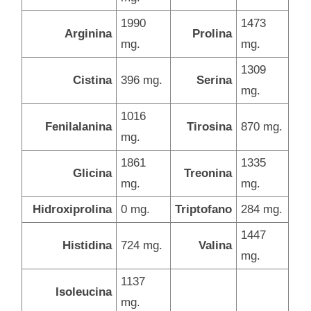
1990
1473
Arginina
Prolina
mg.
mg.
1309
Cistina
396 mg.
Serina
mg.
1016
Fenilalanina
Tirosina
870 mg.
mg.
1861
1335
Glicina
Treonina
mg.
mg.
Hidroxiprolina
0 mg.
Triptofano
284 mg.
1447
Histidina
724 mg.
Valina
mg.
1137
Isoleucina
mg.