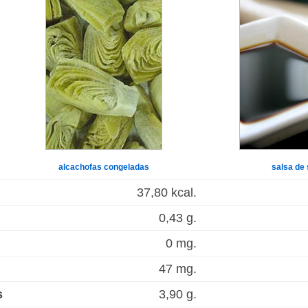
alcachofas congeladas
salsa de 
37,80 kcal.
0,43 g.
0 mg.
47 mg.
s
3,90 g.