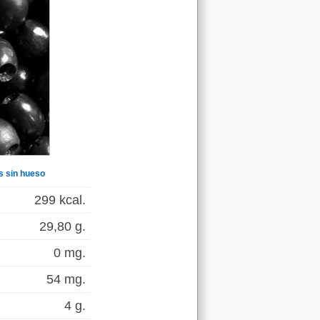
s sin hueso
299 kcal.
29,80 g.
0 mg.
54 mg.
4 g.