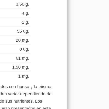
3,50 g.
4 g.
2 g.
55 ug.
20 mg.
0 ug.
61 mg.
1,50 mg.
1 mg.
erdes con hueso y la misma
eden variar dependiendo del
de sus nutrientes. Los
 hueso presentados en esta