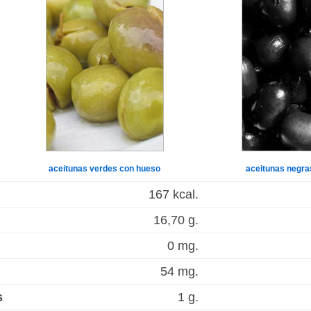
aceitunas verdes con hueso
aceitunas negra
167 kcal.
16,70 g.
0 mg.
54 mg.
s
1 g.