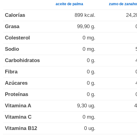
aceite de palma
zumo de zanaho
Calorías
899 kcal.
24,2
Grasa
99,90 g.
Colesterol
0 mg.
Sodio
0 mg.
Carbohidratos
0 g.
Fibra
0 g.
Azúcares
0 g.
Proteínas
0 g.
Vitamina A
9,30 ug.
4
Vitamina C
0 mg.
Vitamina B12
0 ug.