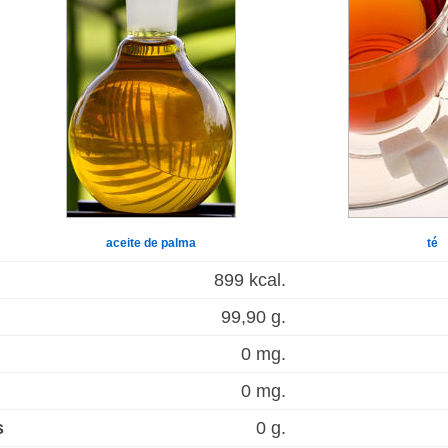
aceite de palma
té
899 kcal.
99,90 g.
0 mg.
0 mg.
s
0 g.