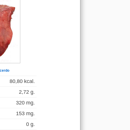
 cerdo
80,80 kcal.
2,72 g.
320 mg.
153 mg.
0 g.