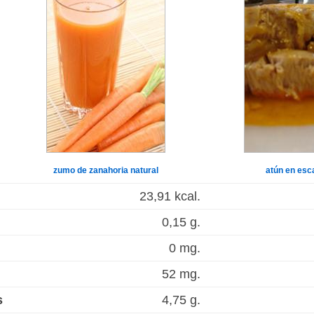
zumo de zanahoria natural
atún en es
23,91 kcal.
0,15 g.
0 mg.
52 mg.
s
4,75 g.