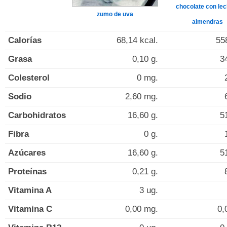
chocolate con lec
zumo de uva
almendras
Calorías
68,14 kcal.
55
Grasa
0,10 g.
3
Colesterol
0 mg.
Sodio
2,60 mg.
Carbohidratos
16,60 g.
5
Fibra
0 g.
Azúcares
16,60 g.
5
Proteínas
0,21 g.
Vitamina A
3 ug.
Vitamina C
0,00 mg.
0,