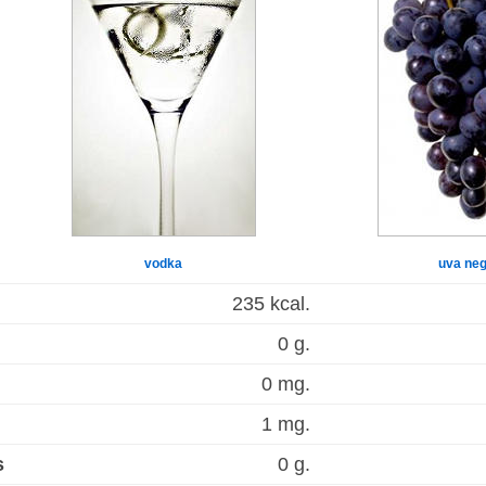
vodka
uva ne
235 kcal.
0 g.
0 mg.
1 mg.
s
0 g.