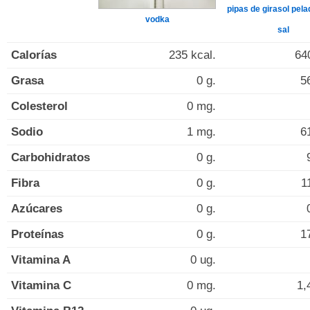
pipas de girasol pel
vodka
sal
Calorías
235 kcal.
64
Grasa
0 g.
5
Colesterol
0 mg.
Sodio
1 mg.
6
Carbohidratos
0 g.
Fibra
0 g.
1
Azúcares
0 g.
Proteínas
0 g.
1
Vitamina A
0 ug.
Vitamina C
0 mg.
1,