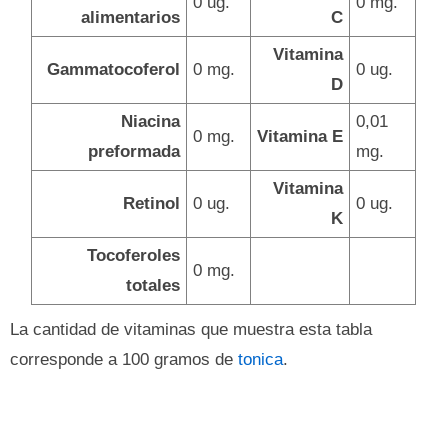
0 ug.
0 mg.
alimentarios
C
Vitamina
Gammatocoferol
0 mg.
0 ug.
D
Niacina
0,01
0 mg.
Vitamina E
preformada
mg.
Vitamina
Retinol
0 ug.
0 ug.
K
Tocoferoles
0 mg.
totales
La cantidad de vitaminas que muestra esta tabla
corresponde a 100 gramos de
tonica
.