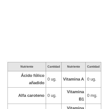
Nutriente
Cantidad
Nutriente
Cantidad
Ácido fólico
0 ug.
Vitamina A
0 ug.
añadido
Vitamina
Alfa caroteno
0 ug.
0 mg.
B1
Vitamina