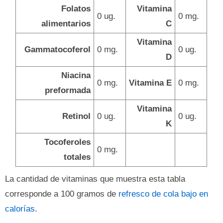
Folatos
Vitamina
0 ug.
0 mg.
alimentarios
C
Vitamina
Gammatocoferol
0 mg.
0 ug.
D
Niacina
0 mg.
Vitamina E
0 mg.
preformada
Vitamina
Retinol
0 ug.
0 ug.
K
Tocoferoles
0 mg.
totales
La cantidad de vitaminas que muestra esta tabla
corresponde a 100 gramos de
refresco de cola bajo en
calorías
.