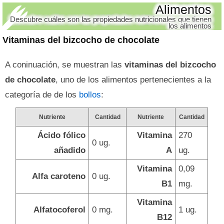
Alimentos
Descubre cuáles son las propiedades nutricionales que tienen
los alimentos
Vitaminas del bizcocho de chocolate
A coninuación, se muestran las
vitaminas del bizcocho
de chocolate
, uno de los alimentos pertenecientes a la
categoría de de los
bollos
:
Nutriente
Cantidad
Nutriente
Cantidad
Ácido fólico
Vitamina
270
0 ug.
añadido
A
ug.
Vitamina
0,09
Alfa caroteno
0 ug.
B1
mg.
Vitamina
Alfatocoferol
0 mg.
1 ug.
B12