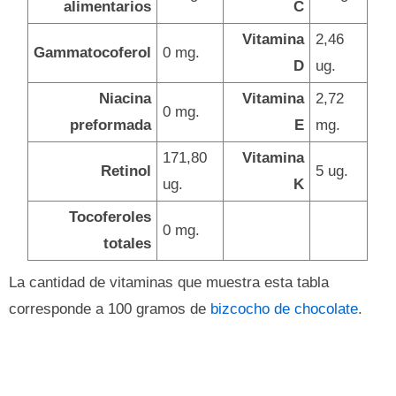
alimentarios
C
Vitamina
2,46
Gammatocoferol
0 mg.
D
ug.
Niacina
Vitamina
2,72
0 mg.
preformada
E
mg.
171,80
Vitamina
Retinol
5 ug.
ug.
K
Tocoferoles
0 mg.
totales
La cantidad de vitaminas que muestra esta tabla
corresponde a 100 gramos de
bizcocho de chocolate
.