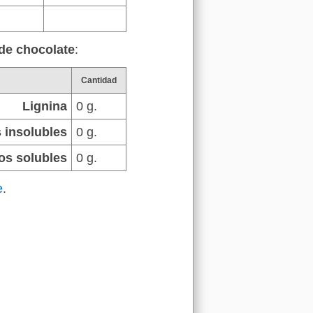
 de chocolate
:
Cantidad
Lignina
0 g.
 insolubles
0 g.
os solubles
0 g.
e
.