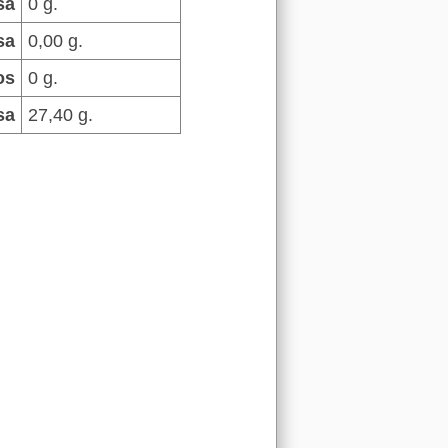
sa
0 g.
sa
0,00 g.
os
0 g.
sa
27,40 g.