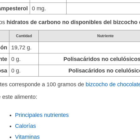
mpesterol
0 mg.
los
hidratos de carbono no disponibles del bizcocho
Cantidad
Nutriente
dón
19,72 g.
nte
0 g.
Polisacáridos no celulósicos
osa
0 g.
Polisacáridos no celulósic
entes corresponde a 100 gramos de
bizcocho de chocolat
e este alimento:
Principales nutrientes
Calorías
Vitaminas