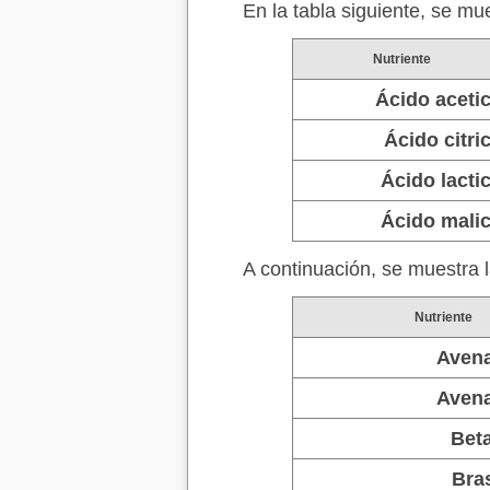
En la tabla siguiente, se mu
Nutriente
Ácido aceti
Ácido citri
Ácido lacti
Ácido mali
A continuación, se muestra l
Nutriente
Avena
Avena
Beta
Bra