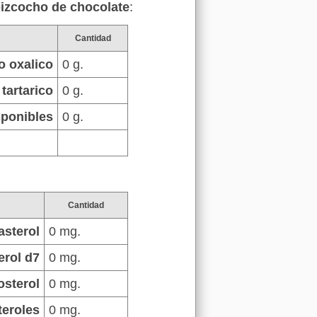
bizcocho de chocolate
:
Cantidad
o oxalico
0 g.
tartarico
0 g.
sponibles
0 g.
Cantidad
asterol
0 mg.
erol d7
0 mg.
osterol
0 mg.
teroles
0 mg.