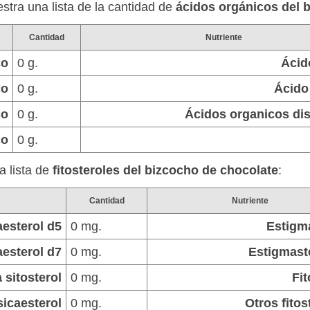
estra una lista de la cantidad de
ácidos orgánicos del 
Cantidad
Nutriente
co
0 g.
Ácid
co
0 g.
Ácido 
co
0 g.
Ácidos organicos di
co
0 g.
a lista de
fitosteroles del bizcocho de chocolate
:
Cantidad
Nutriente
esterol d5
0 mg.
Estigm
esterol d7
0 mg.
Estigmast
 sitosterol
0 mg.
Fit
sicaesterol
0 mg.
Otros fitos