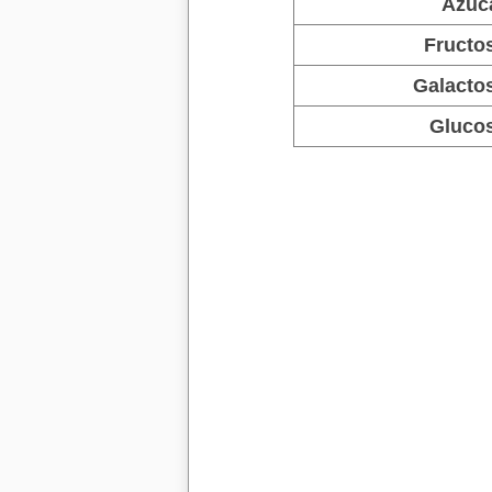
Azúc
Fructo
Galacto
Gluco