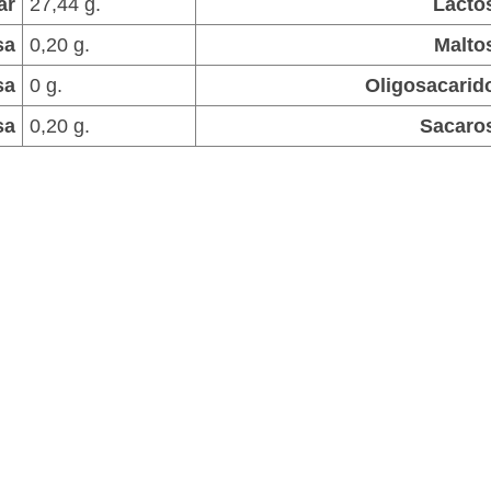
ar
27,44 g.
Lacto
sa
0,20 g.
Malto
sa
0 g.
Oligosacarid
sa
0,20 g.
Sacaro