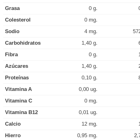
Grasa
0 g.
Colesterol
0 mg.
Sodio
4 mg.
57
Carbohidratos
1,40 g.
Fibra
0 g.
Azúcares
1,40 g.
Proteínas
0,10 g.
Vitamina A
0,00 ug.
Vitamina C
0 mg.
Vitamina B12
0,01 ug.
Calcio
12 mg.
Hierro
0,95 mg.
2,