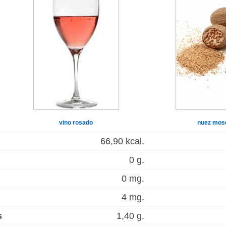
vino rosado
nuez mos
66,90 kcal.
0 g.
0 mg.
4 mg.
s
1,40 g.