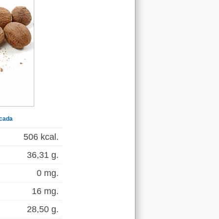
cada
506 kcal.
36,31 g.
0 mg.
16 mg.
28,50 g.