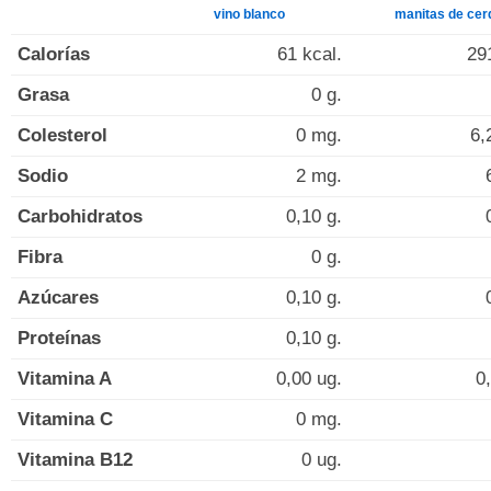
vino blanco
manitas de cer
Calorías
61 kcal.
29
Grasa
0 g.
Colesterol
0 mg.
6,
Sodio
2 mg.
Carbohidratos
0,10 g.
Fibra
0 g.
Azúcares
0,10 g.
Proteínas
0,10 g.
Vitamina A
0,00 ug.
0
Vitamina C
0 mg.
Vitamina B12
0 ug.