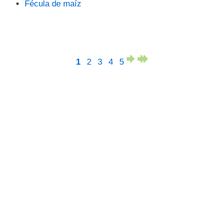
Fécula de maíz
1
2
3
4
5