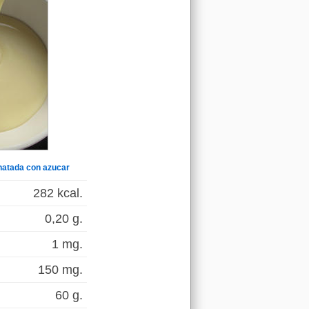
natada con azucar
282 kcal.
0,20 g.
1 mg.
150 mg.
60 g.