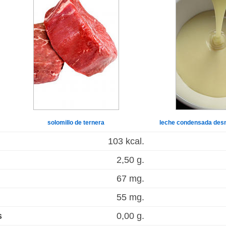
solomillo de ternera
leche condensada des
103 kcal.
2,50 g.
67 mg.
55 mg.
s
0,00 g.