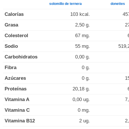
solomillo de ternera
donettes
Calorías
103 kcal.
45
Grasa
2,50 g.
2
Colesterol
67 mg.
Sodio
55 mg.
519,
Carbohidratos
0,00 g.
Fibra
0 g.
Azúcares
0 g.
1
Proteínas
20,18 g.
Vitamina A
0,00 ug.
7
Vitamina C
0 mg.
Vitamina B12
2 ug.
2