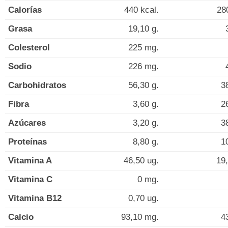
Calorías
440 kcal.
28
Grasa
19,10 g.
Colesterol
225 mg.
Sodio
226 mg.
Carbohidratos
56,30 g.
3
Fibra
3,60 g.
2
Azúcares
3,20 g.
3
Proteínas
8,80 g.
1
Vitamina A
46,50 ug.
19,
Vitamina C
0 mg.
Vitamina B12
0,70 ug.
Calcio
93,10 mg.
4