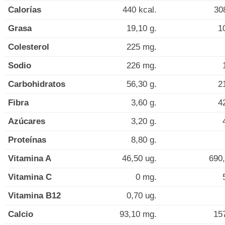
Calorías
440 kcal.
30
Grasa
19,10 g.
1
Colesterol
225 mg.
Sodio
226 mg.
Carbohidratos
56,30 g.
2
Fibra
3,60 g.
4
Azúcares
3,20 g.
Proteínas
8,80 g.
Vitamina A
46,50 ug.
690,
Vitamina C
0 mg.
Vitamina B12
0,70 ug.
Calcio
93,10 mg.
15