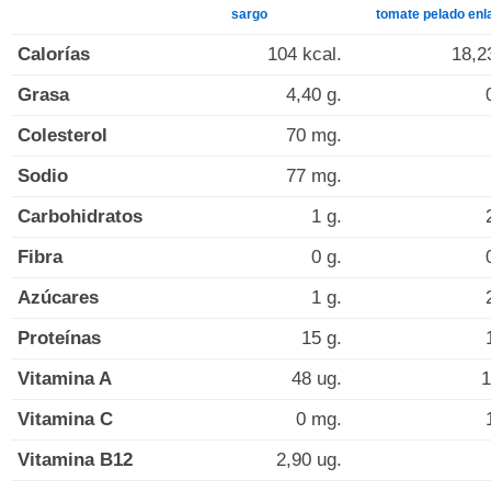
sargo
tomate pelado enl
Calorías
104 kcal.
18,2
Grasa
4,40 g.
Colesterol
70 mg.
Sodio
77 mg.
Carbohidratos
1 g.
Fibra
0 g.
Azúcares
1 g.
Proteínas
15 g.
Vitamina A
48 ug.
1
Vitamina C
0 mg.
Vitamina B12
2,90 ug.