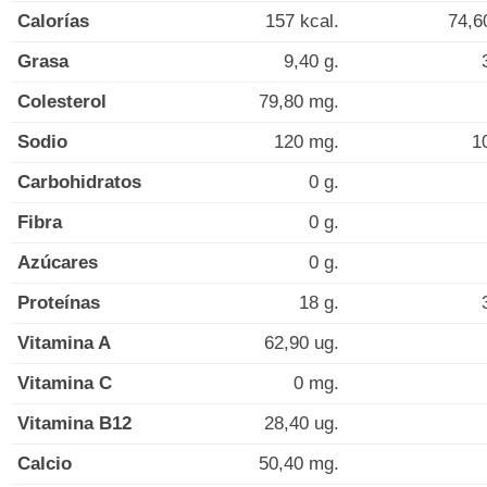
Calorías
157 kcal.
74,6
Grasa
9,40 g.
Colesterol
79,80 mg.
Sodio
120 mg.
1
Carbohidratos
0 g.
Fibra
0 g.
Azúcares
0 g.
Proteínas
18 g.
Vitamina A
62,90 ug.
Vitamina C
0 mg.
Vitamina B12
28,40 ug.
Calcio
50,40 mg.