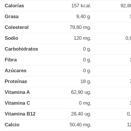
Calorías
157 kcal.
92,8
Grasa
9,40 g.
Colesterol
79,80 mg.
Sodio
120 mg.
0,
Carbohidratos
0 g.
Fibra
0 g.
Azúcares
0 g.
Proteínas
18 g.
Vitamina A
62,90 ug.
Vitamina C
0 mg.
Vitamina B12
28,40 ug.
0
Calcio
50,40 mg.
1