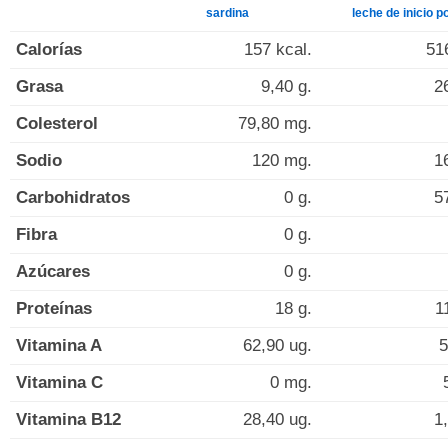
sardina
leche de inicio p
Calorías
157 kcal.
51
Grasa
9,40 g.
2
Colesterol
79,80 mg.
Sodio
120 mg.
1
Carbohidratos
0 g.
5
Fibra
0 g.
Azúcares
0 g.
Proteínas
18 g.
1
Vitamina A
62,90 ug.
5
Vitamina C
0 mg.
Vitamina B12
28,40 ug.
1