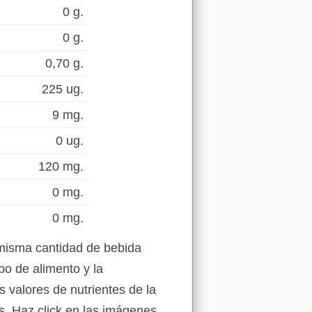
0 g.
0 g.
0,70 g.
225 ug.
9 mg.
0 ug.
120 mg.
0 mg.
0 mg.
 misma cantidad de bebida
po de alimento y la
s valores de nutrientes de la
s. Haz click en las imágenes