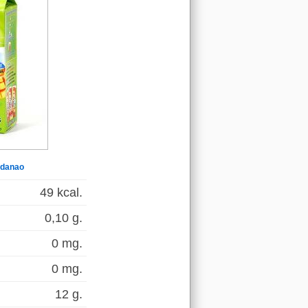
 danao
49 kcal.
0,10 g.
0 mg.
0 mg.
12 g.