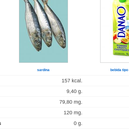
sardina
bebida tipo
157 kcal.
9,40 g.
79,80 mg.
120 mg.
s
0 g.