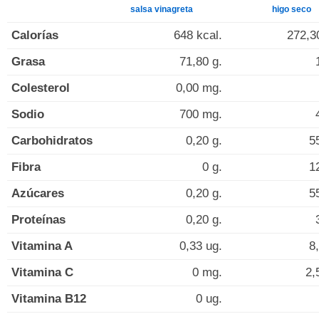
salsa vinagreta
higo seco
Calorías
648 kcal.
272,3
Grasa
71,80 g.
Colesterol
0,00 mg.
Sodio
700 mg.
Carbohidratos
0,20 g.
5
Fibra
0 g.
1
Azúcares
0,20 g.
5
Proteínas
0,20 g.
Vitamina A
0,33 ug.
8
Vitamina C
0 mg.
2,
Vitamina B12
0 ug.