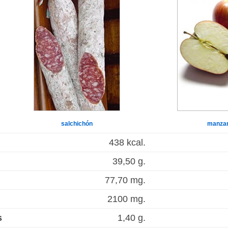
salchichón
manza
438 kcal.
39,50 g.
77,70 mg.
2100 mg.
s
1,40 g.