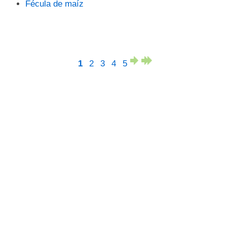
Fécula de maíz
1
2
3
4
5