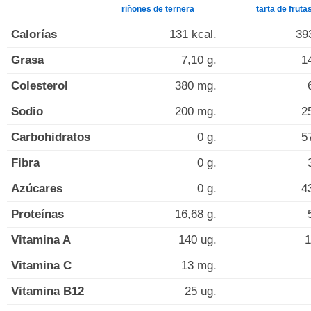
riñones de ternera
tarta de fruta
Calorías
131 kcal.
39
Grasa
7,10 g.
1
Colesterol
380 mg.
Sodio
200 mg.
2
Carbohidratos
0 g.
5
Fibra
0 g.
Azúcares
0 g.
4
Proteínas
16,68 g.
Vitamina A
140 ug.
1
Vitamina C
13 mg.
Vitamina B12
25 ug.