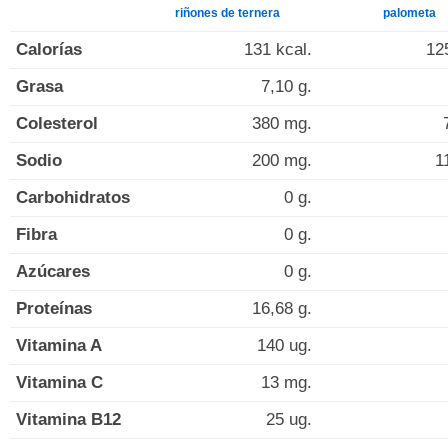
riñones de ternera
palometa
Calorías
131 kcal.
12
Grasa
7,10 g.
Colesterol
380 mg.
Sodio
200 mg.
1
Carbohidratos
0 g.
Fibra
0 g.
Azúcares
0 g.
Proteínas
16,68 g.
Vitamina A
140 ug.
Vitamina C
13 mg.
Vitamina B12
25 ug.