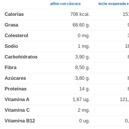
piñon con cáscara
leche evaporada e
Calorías
706 kcal.
15
Grasa
68,60 g.
Colesterol
0 mg.
Sodio
1 mg.
1
Carbohidratos
3,90 g.
Fibra
8,50 g.
Azúcares
3,80 g.
Proteínas
14 g.
Vitamina A
1,67 ug.
121,
Vitamina C
2 mg.
Vitamina B12
0 ug.
0