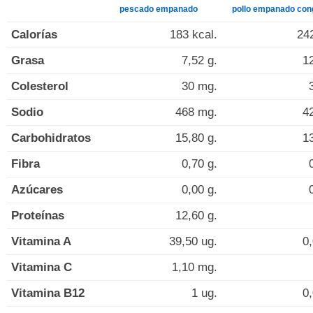
pescado empanado
pollo empanado con
Calorías
183 kcal.
242
Grasa
7,52 g.
12
Colesterol
30 mg.
Sodio
468 mg.
4
Carbohidratos
15,80 g.
13
Fibra
0,70 g.
Azúcares
0,00 g.
Proteínas
12,60 g.
Vitamina A
39,50 ug.
0,
Vitamina C
1,10 mg.
Vitamina B12
1 ug.
0,