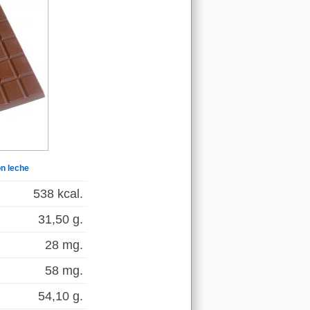
n leche
538 kcal.
31,50 g.
28 mg.
58 mg.
54,10 g.