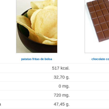
patatas fritas de bolsa
chocolate co
517 kcal.
32,70 g.
0 mg.
720 mg.
s
47,45 g.