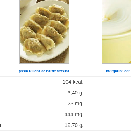
pasta rellena de carne hervida
margarina con 
104 kcal.
3,40 g.
23 mg.
444 mg.
s
12,70 g.