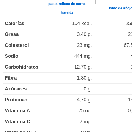
pasta rellena de carne
lomo de añoj
hervida
Calorías
104 kcal.
25
Grasa
3,40 g.
2
Colesterol
23 mg.
67,
Sodio
444 mg.
Carbohidratos
12,70 g.
Fibra
1,80 g.
Azúcares
0 g.
Proteínas
4,70 g.
1
Vitamina A
25 ug.
0
Vitamina C
2 mg.