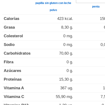
papilla sin gluten con leche
penta
polvo
Calorías
423 kcal.
15
Grasa
8,30 g.
Colesterol
0 mg.
Sodio
0 mg.
0,
Carbohidratos
70,60 g.
Fibra
0 g.
Azúcares
0 g.
Proteínas
15,30 g.
Vitamina A
367 ug.
1
Vitamina C
55,90 mg.
7,